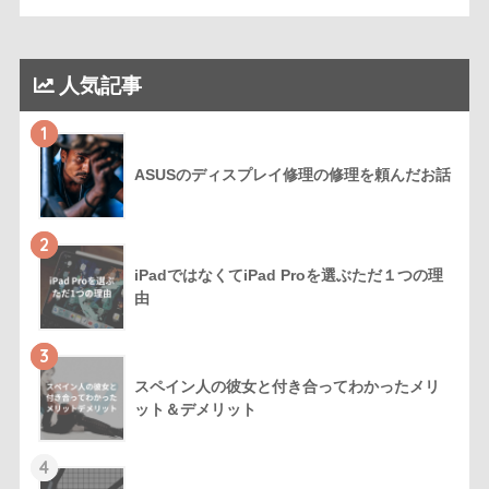
人気記事
1
ASUSのディスプレイ修理の修理を頼んだお話
2
iPadではなくてiPad Proを選ぶただ１つの理
由
3
スペイン人の彼女と付き合ってわかったメリ
ット＆デメリット
4