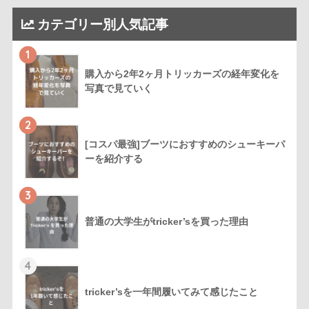
カテゴリー別人気記事
1
購入から2年2ヶ月トリッカーズの経年変化を
写真で見ていく
2
[コスパ最強]ブーツにおすすめのシューキーパ
ーを紹介する
3
普通の大学生がtricker’sを買った理由
4
tricker’sを一年間履いてみて感じたこと