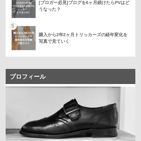
[ブロガー必見]ブログを6ヶ月続けたらPVはど
うなった？
5
購入から2年2ヶ月トリッカーズの経年変化を
写真で見ていく
プロフィール