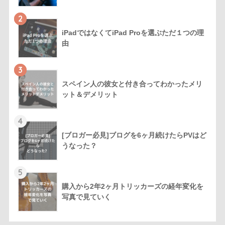
2
iPadではなくてiPad Proを選ぶただ１つの理
由
3
スペイン人の彼女と付き合ってわかったメリ
ット＆デメリット
4
[ブロガー必見]ブログを6ヶ月続けたらPVはど
うなった？
5
購入から2年2ヶ月トリッカーズの経年変化を
写真で見ていく