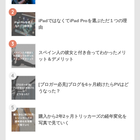
2
iPadではなくてiPad Proを選ぶただ１つの理
由
3
スペイン人の彼女と付き合ってわかったメリ
ット＆デメリット
4
[ブロガー必見]ブログを6ヶ月続けたらPVはど
うなった？
5
購入から2年2ヶ月トリッカーズの経年変化を
写真で見ていく