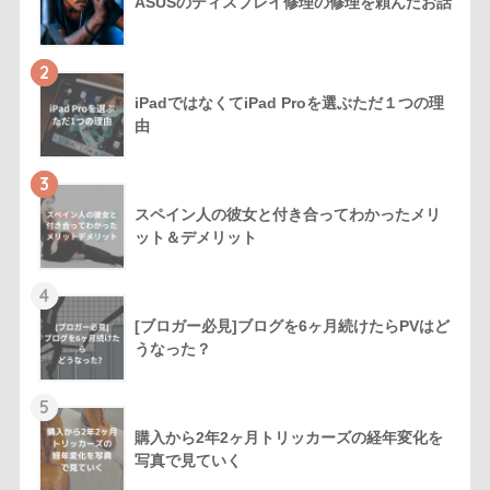
ASUSのディスプレイ修理の修理を頼んだお話
2
iPadではなくてiPad Proを選ぶただ１つの理
由
3
スペイン人の彼女と付き合ってわかったメリ
ット＆デメリット
4
[ブロガー必見]ブログを6ヶ月続けたらPVはど
うなった？
5
購入から2年2ヶ月トリッカーズの経年変化を
写真で見ていく