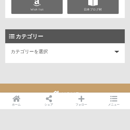
Wish list
日本ブログ村
カテゴリー
HOME
ホーム
シェア
フォロー
メニュー
お問い合わせ
プライバシーポリシー
© 2026 マッスん All rights reserved.