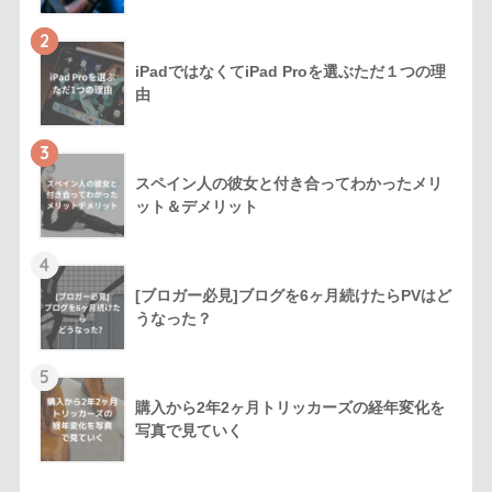
2
iPadではなくてiPad Proを選ぶただ１つの理
由
3
スペイン人の彼女と付き合ってわかったメリ
ット＆デメリット
4
[ブロガー必見]ブログを6ヶ月続けたらPVはど
うなった？
5
購入から2年2ヶ月トリッカーズの経年変化を
写真で見ていく